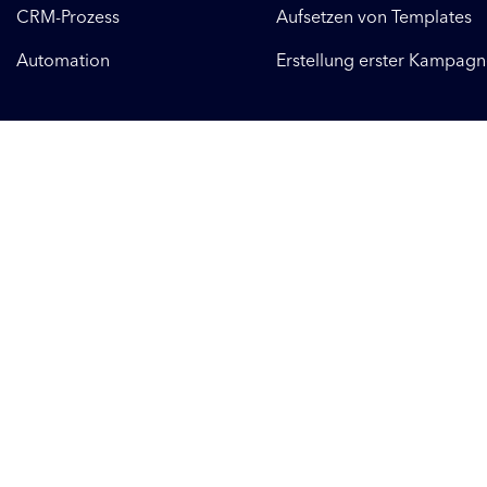
CRM-Prozess
Aufsetzen von Templates
Automation
Erstellung erster Kampag
IHRE MARKETO-AGENTUR IN MÜNCHEN
Unsere Stärke: Eine
Marketing-Automation-
Lösung, die genau zu
Ihrem Unternehmen passt.