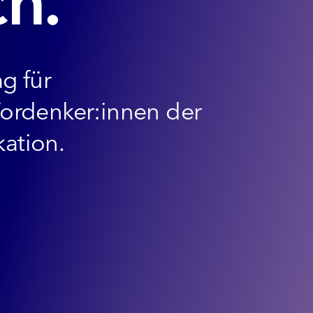
ch.
g für
Vordenker:innen der
ation.